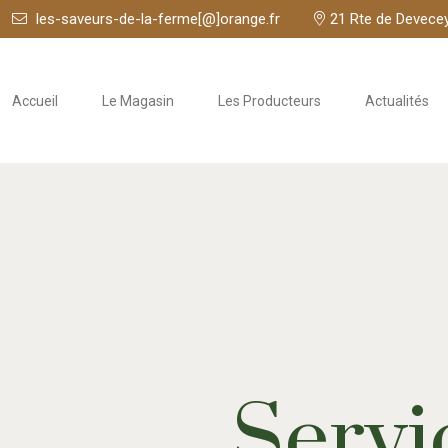
les-saveurs-de-la-ferme[@]orange.fr
21 Rte de Devecey
Accueil
Le Magasin
Les Producteurs
Actualités
Servi